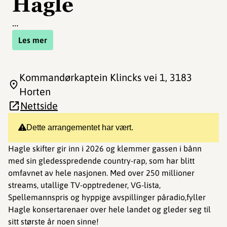
Hagle
…
Les mer
Kommandørkaptein Klincks vei 1
, 3183
Horten
Nettside
Dette arrangementet har vært.
Hagle skifter gir inn i 2026 og klemmer gassen i bånn
med sin gledesspredende country-rap, som har blitt
omfavnet av hele nasjonen. Med over 250 millioner
streams, utallige TV-opptredener, VG-lista,
Spellemannspris og hyppige avspillinger påradio,fyller
Hagle konsertarenaer over hele landet og gleder seg til
sitt største år noen sinne!