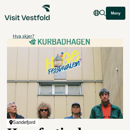
Meny
Hva skjer?
Sandefjord