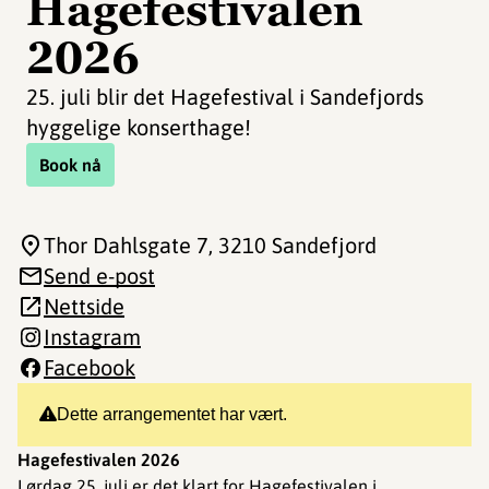
Hagefestivalen
2026
25. juli blir det Hagefestival i Sandefjords
hyggelige konserthage!
Book nå
Thor Dahlsgate 7
, 3210 Sandefjord
Send e-post
Nettside
Instagram
Facebook
Dette arrangementet har vært.
Hagefestivalen 2026
Lørdag 25. juli er det klart for Hagefestivalen i