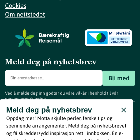
Cookies
Om nettstedet
Meld deg på nyhetsbrev
Bli med
Ved å melde deg inn godtar du våre vilkår i henhold til vår
personvernerklæring
.
www.visitvestfold.com
Meld deg på nyhetsbrev
Turistinformasjon
Oppdag mer! Motta skjulte perler, ferske tips og
Vestfold Fylkeskommune
spennende arrangementer. Meld deg på nyhetsbrevet
By
Breakfast
og få skreddersydd inspirasjon rett i innboksen. Én e-