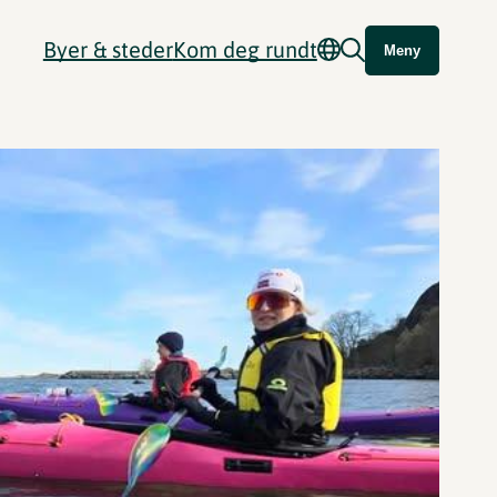
Byer & steder
Kom deg rundt
Meny