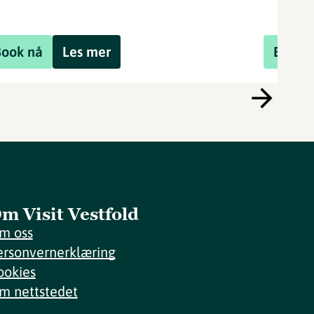
Book nå
Les mer
Book 
m Visit Vestfold
m oss
ersonvernerklæring
ookies
m nettstedet