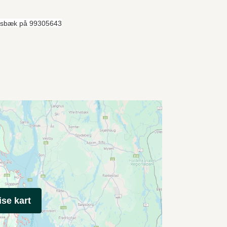
Raisbæk på 99305643
ise kart