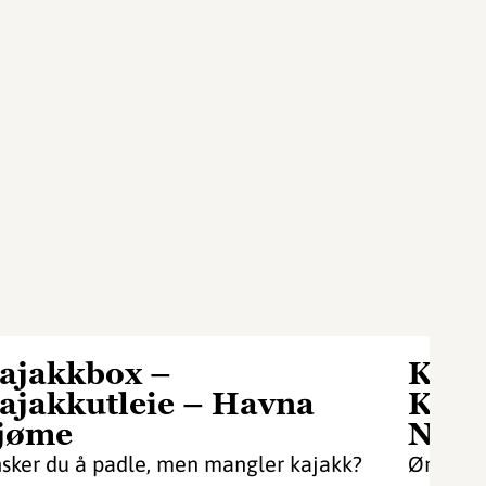
ajakkbox –
Kaja
ajakkutleie – Havna
Kaja
jøme
Nevl
sker du å padle, men mangler kajakk?
Ønsker 