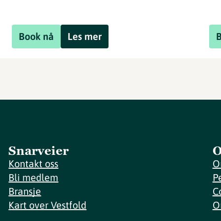
Book nå
Les mer
Snarveier
O
Kontakt oss
O
Bli medlem
P
Bransje
C
Kart over Vestfold
O