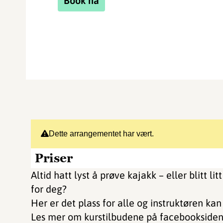
Book nå
Dette arrangementet har vært.
Priser
Altid hatt lyst å prøve kajakk – eller blitt l
for deg?
Her er det plass for alle og instruktøren kan 
Les mer om kurstilbudene på facebookside