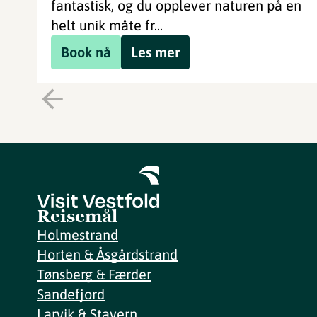
fantastisk, og du opplever naturen på en
helt unik måte fr...
Book nå
Les mer
Reisemål
Holmestrand
Horten & Åsgårdstrand
Tønsberg & Færder
Sandefjord
Larvik & Stavern