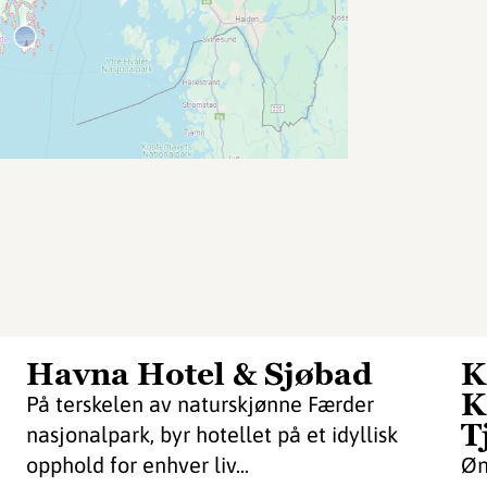
Havna Hotel & Sjøbad
K
K
På terskelen av naturskjønne Færder
T
nasjonalpark, byr hotellet på et idyllisk
opphold for enhver liv...
Øn