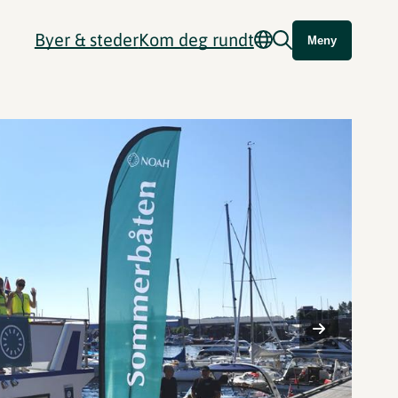
Byer & steder
Kom deg rundt
Meny