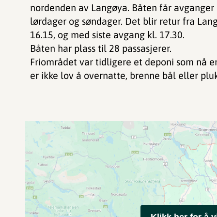
nordenden av Langøya. Båten får avganger hve
lørdager og søndager. Det blir retur fra Langø
16.15, og med siste avgang kl. 17.30.
Båten har plass til 28 passasjerer.
Friområdet var tidligere et deponi som nå e
er ikke lov å overnatte, brenne bål eller plu
Klikk her for å v