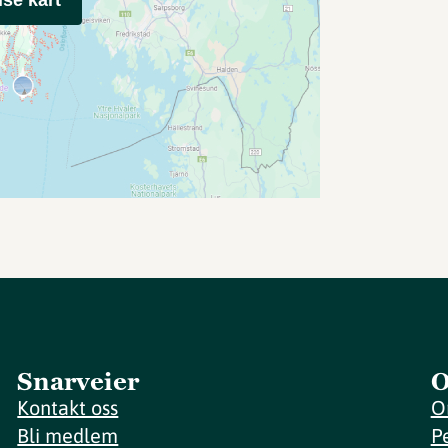
Snarveier
O
Kontakt oss
O
Bli medlem
P