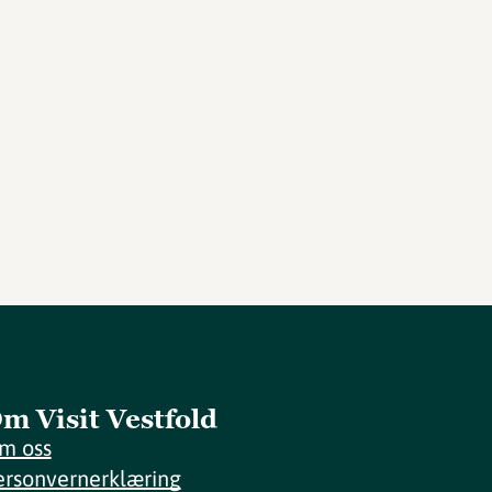
m Visit Vestfold
m oss
ersonvernerklæring