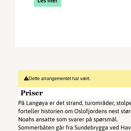
Les mer
Dette arrangementet har vært.
Priser
På Langøya er det strand, turområder, stolp
forteller historien om Oslofjordens nest st
Noahs ansatte som svarer på spørsmål.
Sommerbåten går fra Sundebrygga ved Havn