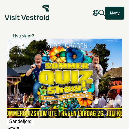
Meny
Hva skjer?
Sandefjord