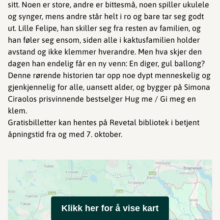
sitt. Noen er store, andre er bittesmå, noen spiller ukulele
og synger, mens andre står helt i ro og bare tar seg godt
ut. Lille Felipe, han skiller seg fra resten av familien, og
han føler seg ensom, siden alle i kaktusfamilien holder
avstand og ikke klemmer hverandre. Men hva skjer den
dagen han endelig får en ny venn: En diger, gul ballong?
Denne rørende historien tar opp noe dypt menneskelig og
gjenkjennelig for alle, uansett alder, og bygger på Simona
Ciraolos prisvinnende bestselger Hug me / Gi meg en
klem.
Gratisbilletter kan hentes på Revetal bibliotek i betjent
åpningstid fra og med 7. oktober.
Klikk her for å vise kart