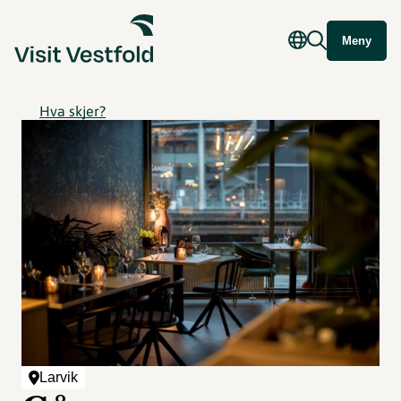
Meny
Hva skjer?
Larvik