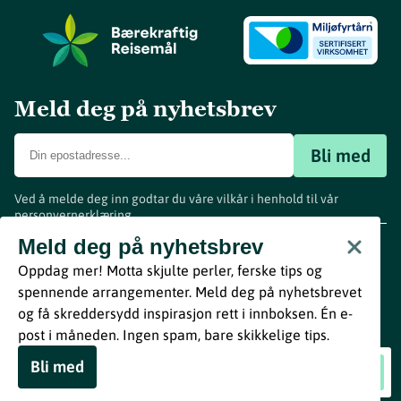
Meld deg på nyhetsbrev
Bli med
Ved å melde deg inn godtar du våre vilkår i henhold til vår
personvernerklæring
.
www.visitvestfold.com
Meld deg på nyhetsbrev
Turistinformasjon
Oppdag mer! Motta skjulte perler, ferske tips og
Vestfold Fylkeskommune
spennende arrangementer. Meld deg på nyhetsbrevet
By
Breakfast
og få skreddersydd inspirasjon rett i innboksen. Én e-
post i måneden. Ingen spam, bare skikkelige tips.
Bli med
Gås meny
Book nå