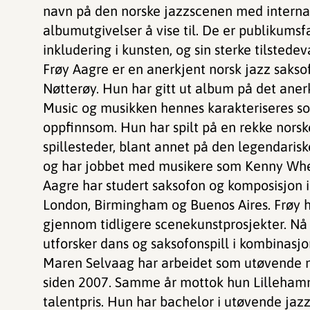
navn på den norske jazzscenen med internasj
albumutgivelser å vise til. De er publikumsf
inkludering i kunsten, og sin sterke tilstede
Frøy Aagre er en anerkjent norsk jazz saksof
Nøtterøy. Hun har gitt ut album på det aner
Music og musikken hennes karakteriseres s
oppfinnsom. Hun har spilt på en rekke norsk
spillesteder, blant annet på den legendaris
og har jobbet med musikere som Kenny Whee
Aagre har studert saksofon og komposisjon 
London, Birmingham og Buenos Aires. Frøy 
gjennom tidligere scenekunstprosjekter. Nå 
utforsker dans og saksofonspill i kombinasjo
Maren Selvaag har arbeidet som utøvende m
siden 2007. Samme år mottok hun Lillehamm
talentpris. Hun har bachelor i utøvende jazz