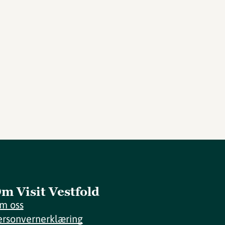
m Visit Vestfold
m oss
ersonvernerklæring