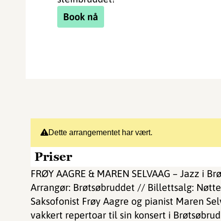
Book nå
Dette arrangementet har vært.
Priser
FRØY AAGRE & MAREN SELVAAG – Jazz i Brø
Arrangør: Brøtsøbruddet // Billettsalg: Nøtt
Saksofonist Frøy Aagre og pianist Maren Se
vakkert repertoar til sin konsert i Brøtsøbr