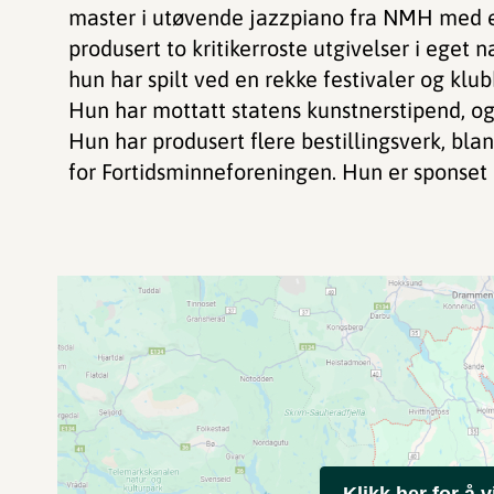
master i utøvende jazzpiano fra NMH med e
produsert to kritikerroste utgivelser i eget 
hun har spilt ved en rekke festivaler og kl
Hun har mottatt statens kunstnerstipend, og
Hun har produsert flere bestillingsverk, bla
for Fortidsminneforeningen. Hun er sponset
Klikk her for å v