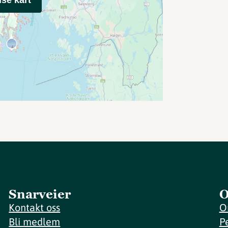
Snarveier
O
Kontakt oss
O
Bli medlem
P