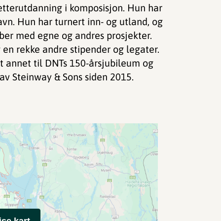
tterutdanning i komposisjon. Hun har
navn. Hun har turnert inn- og utland, og
ubber med egne og andres prosjekter.
 en rekke andre stipender og legater.
nt annet til DNTs 150-årsjubileum og
 av Steinway & Sons siden 2015.
ise kart