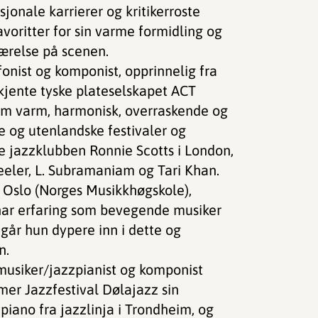
onale karrierer og kritikerroste
avoritter for sin varme formidling og
værelse på scenen.
onist og komponist, opprinnelig fra
kjente tyske plateselskapet ACT
om varm, harmonisk, overraskende og
e og utenlandske festivaler og
ke jazzklubben Ronnie Scotts i London,
ler, L. Subramaniam og Tari Khan.
i Oslo (Norges Musikkhøgskole),
har erfaring som bevegende musiker
går hun dypere inn i dette og
n.
usiker/jazzpianist og komponist
er Jazzfestival Dølajazz sin
piano fra jazzlinja i Trondheim, og