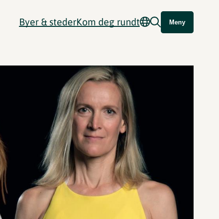
Byer & steder
Kom deg rundt
Meny