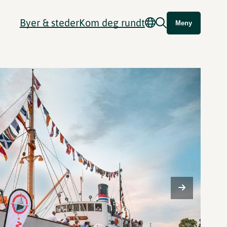
Byer & steder
Kom deg rundt
Meny