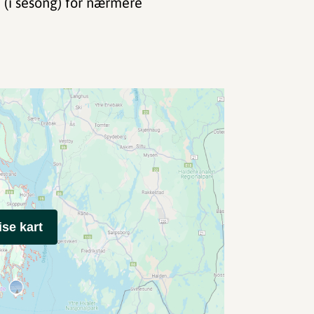
 (i sesong) for nærmere
ise kart