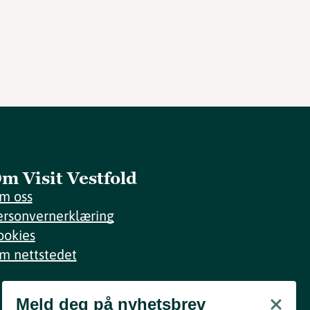
m Visit Vestfold
m oss
ersonvernerklæring
ookies
m nettstedet
Meld deg på nyhetsbrev
Meld deg på nyhetsbrev