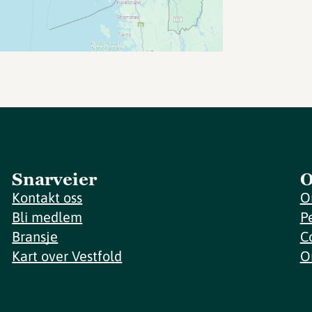
Snarveier
O
Kontakt oss
O
Bli medlem
P
Bransje
C
Kart over Vestfold
O