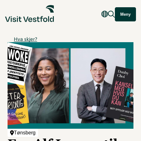
Meny
Hva skjer?
Tønsberg