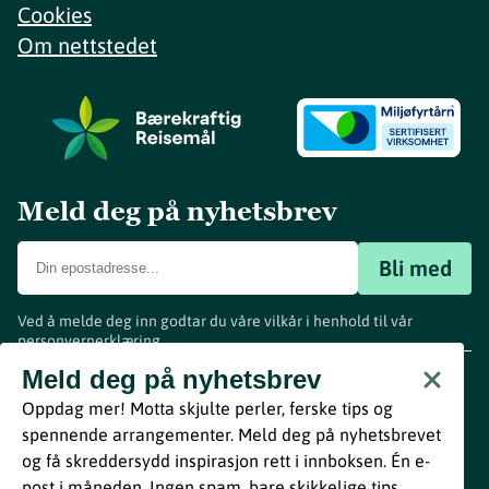
Cookies
Om nettstedet
Meld deg på nyhetsbrev
Bli med
Ved å melde deg inn godtar du våre vilkår i henhold til vår
personvernerklæring
.
www.visitvestfold.com
Meld deg på nyhetsbrev
Turistinformasjon
Oppdag mer! Motta skjulte perler, ferske tips og
Vestfold Fylkeskommune
spennende arrangementer. Meld deg på nyhetsbrevet
By
Breakfast
og få skreddersydd inspirasjon rett i innboksen. Én e-
post i måneden. Ingen spam, bare skikkelige tips.