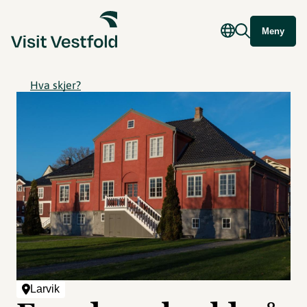
Meny
Hva skjer?
Larvik