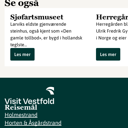
Se også
Sjøfartsmuseet
Herregå
Larviks eldste gjenværende
Herregården ble
steinhus, også kjent som «Den
Ulrik Fredrik Gy
gamle tollbod», er bygd i hollandsk
i Norge og eier 
teglste...
Les mer
Les mer
Reisemål
Holmestrand
Horten & Åsgårdstrand