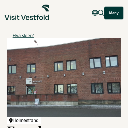
Meny
Hva skjer?
Holmestrand