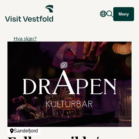
Meny
Hva skjer?
Sandefjord