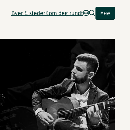
Byer & steder
Kom deg rundt
Meny