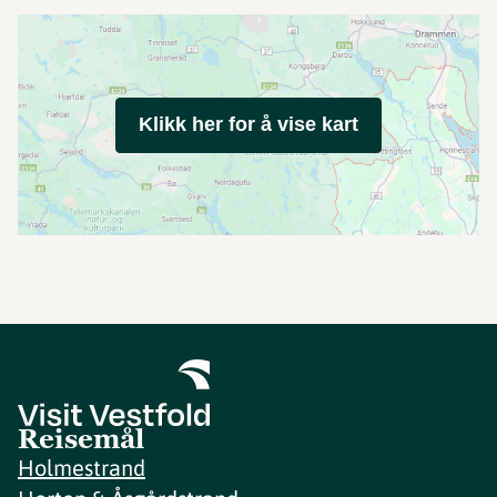
Klikk her for å vise kart
Reisemål
Holmestrand