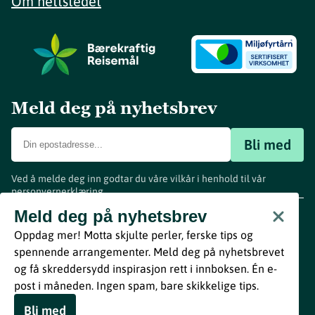
Om nettstedet
Meld deg på nyhetsbrev
Bli med
Ved å melde deg inn godtar du våre vilkår i henhold til vår
personvernerklæring
.
www.visitvestfold.com
Meld deg på nyhetsbrev
Turistinformasjon
Oppdag mer! Motta skjulte perler, ferske tips og
Vestfold Fylkeskommune
spennende arrangementer. Meld deg på nyhetsbrevet
By
Breakfast
og få skreddersydd inspirasjon rett i innboksen. Én e-
post i måneden. Ingen spam, bare skikkelige tips.
Bli med