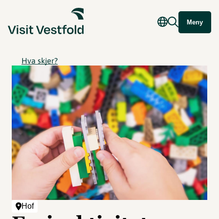
Meny
Hva skjer?
Hof