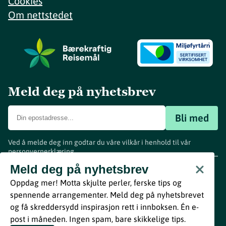
Cookies
Om nettstedet
Meld deg på nyhetsbrev
Bli med
Ved å melde deg inn godtar du våre vilkår i henhold til vår
personvernerklæring
.
www.visitvestfold.com
Meld deg på nyhetsbrev
Turistinformasjon
Oppdag mer! Motta skjulte perler, ferske tips og
Vestfold Fylkeskommune
spennende arrangementer. Meld deg på nyhetsbrevet
By
Breakfast
og få skreddersydd inspirasjon rett i innboksen. Én e-
post i måneden. Ingen spam, bare skikkelige tips.