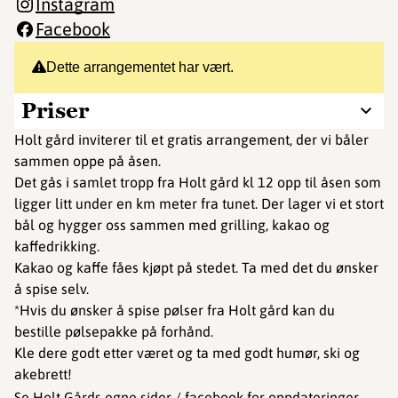
Instagram
Facebook
Dette arrangementet har vært.
Priser
Holt gård inviterer til et gratis arrangement, der vi båler
sammen oppe på åsen.
Det gås i samlet tropp fra Holt gård kl 12 opp til åsen som
ligger litt under en km meter fra tunet. Der lager vi et stort
bål og hygger oss sammen med grilling, kakao og
kaffedrikking.
Kakao og kaffe fåes kjøpt på stedet. Ta med det du ønsker
å spise selv.
*Hvis du ønsker å spise pølser fra Holt gård kan du
bestille pølsepakke på forhånd.
Kle dere godt etter været og ta med godt humør, ski og
akebrett!
Se Holt Gårds egne sider /
facebook
for oppdateringer.