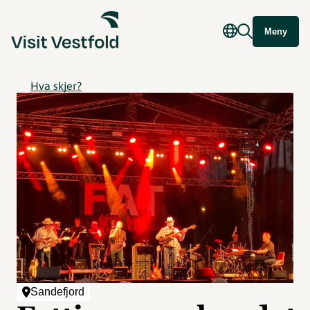
Meny
Hva skjer?
Sandefjord