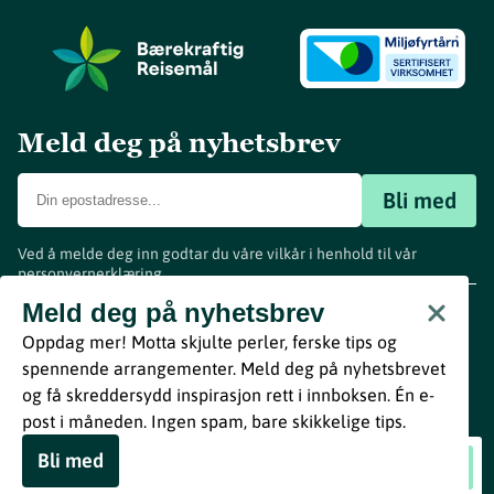
Meld deg på nyhetsbrev
Bli med
Ved å melde deg inn godtar du våre vilkår i henhold til vår
personvernerklæring
.
www.visitvestfold.com
Meld deg på nyhetsbrev
Turistinformasjon
Oppdag mer! Motta skjulte perler, ferske tips og
Vestfold Fylkeskommune
spennende arrangementer. Meld deg på nyhetsbrevet
By
Breakfast
og få skreddersydd inspirasjon rett i innboksen. Én e-
post i måneden. Ingen spam, bare skikkelige tips.
Bli med
Familiekino: Zootropolis 2
Book nå