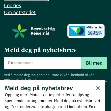
Cookies
Om nettstedet
Meld deg på nyhetsbrev
Bli med
Ved å melde deg inn godtar du våre vilkår i henhold til vår
personvernerklæring
.
www.visitvestfold.com
Meld deg på nyhetsbrev
Turistinformasjon
Oppdag mer! Motta skjulte perler, ferske tips og
Vestfold Fylkeskommune
spennende arrangementer. Meld deg på nyhetsbrevet
By
Breakfast
og få skreddersydd inspirasjon rett i innboksen. Én e-