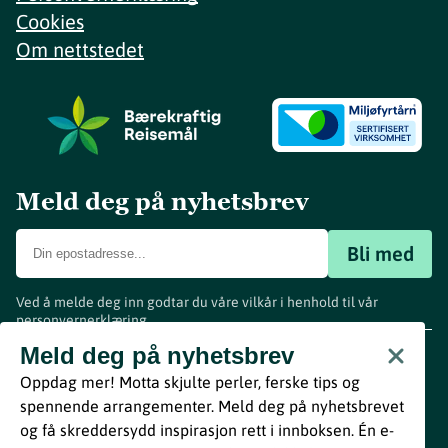
Cookies
Om nettstedet
Meld deg på nyhetsbrev
Bli med
Ved å melde deg inn godtar du våre vilkår i henhold til vår
personvernerklæring
.
www.visitvestfold.com
Meld deg på nyhetsbrev
Turistinformasjon
Oppdag mer! Motta skjulte perler, ferske tips og
Vestfold Fylkeskommune
spennende arrangementer. Meld deg på nyhetsbrevet
By
Breakfast
og få skreddersydd inspirasjon rett i innboksen. Én e-