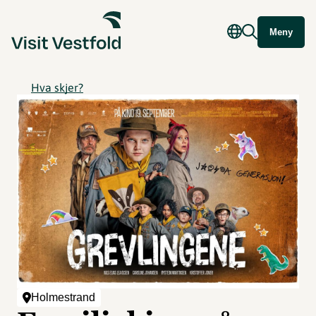
Meny
Hva skjer?
Holmestrand