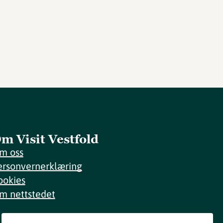
m Visit Vestfold
m oss
ersonvernerklæring
ookies
m nettstedet
Meld deg på nyhetsbrev