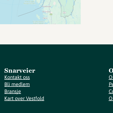
Snarveier
O
Kontakt oss
O
Bli medlem
P
Bransje
C
Kart over Vestfold
O