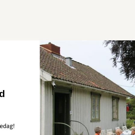
ed
iedag!