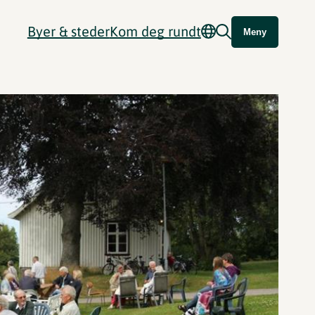
Byer & steder
Kom deg rundt
Meny