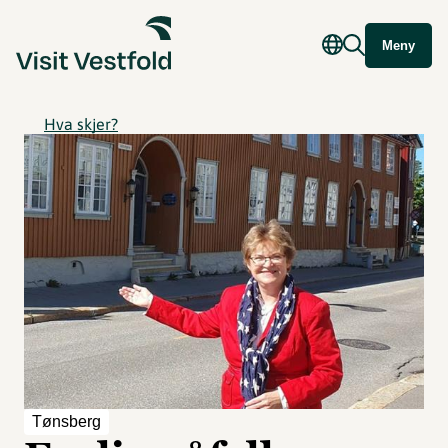
Meny
Hva skjer?
Tønsberg