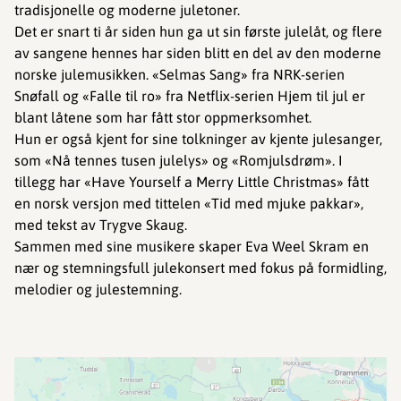
tradisjonelle og moderne juletoner.
Det er snart ti år siden hun ga ut sin første julelåt, og flere
av sangene hennes har siden blitt en del av den moderne
norske julemusikken. «Selmas Sang» fra NRK-serien
Snøfall og «Falle til ro» fra Netflix-serien Hjem til jul er
blant låtene som har fått stor oppmerksomhet.
Hun er også kjent for sine tolkninger av kjente julesanger,
som «Nå tennes tusen julelys» og «Romjulsdrøm». I
tillegg har «Have Yourself a Merry Little Christmas» fått
en norsk versjon med tittelen «Tid med mjuke pakkar»,
med tekst av Trygve Skaug.
Sammen med sine musikere skaper Eva Weel Skram en
nær og stemningsfull julekonsert med fokus på formidling,
melodier og julestemning.