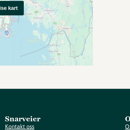
ise kart
Snarveier
O
Kontakt oss
O