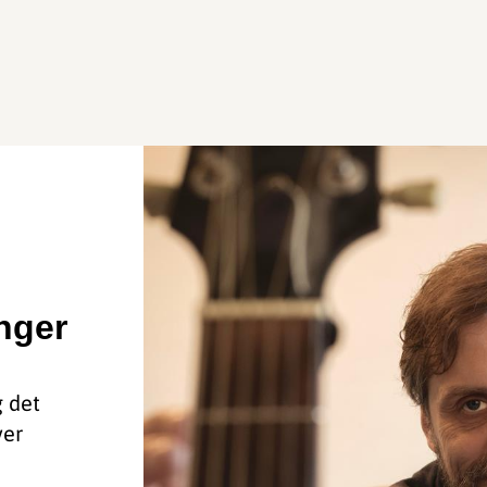
nger
g det
ver