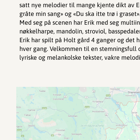
satt nye melodier til mange kjente dikt av 
gråte min sang» og «Du ska itte trø i graset»
Med seg på scenen har Erik med seg multiins
nøkkelharpe, mandolin, stroviol, basspedale
Erik har spilt på Holt gård 4 ganger og det 
hver gang. Velkommen til en stemningsfull 
lyriske og melankolske tekster, vakre melod