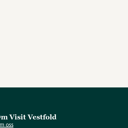
m Visit Vestfold
m oss