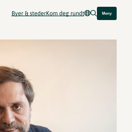
Byer & steder
Kom deg rundt
Meny