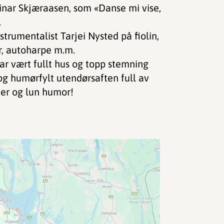
Einar Skjæraasen, som «Danse mi vise,
.
trumentalist Tarjei Nysted på fiolin,
r, autoharpe m.m.
har vært fullt hus og topp stemning
og humørfylt utendørsaften full av
ier og lun humor!