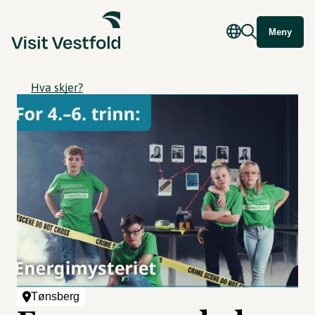
Meny
Hva skjer?
Tønsberg