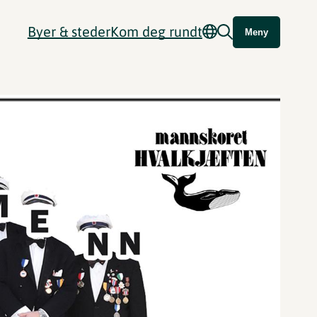
Byer & steder
Kom deg rundt
Meny