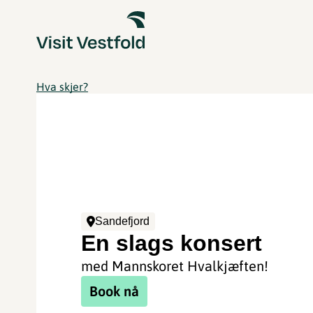
Hva skjer?
Sandefjord
En slags konsert
med Mannskoret Hvalkjæften!
Book nå