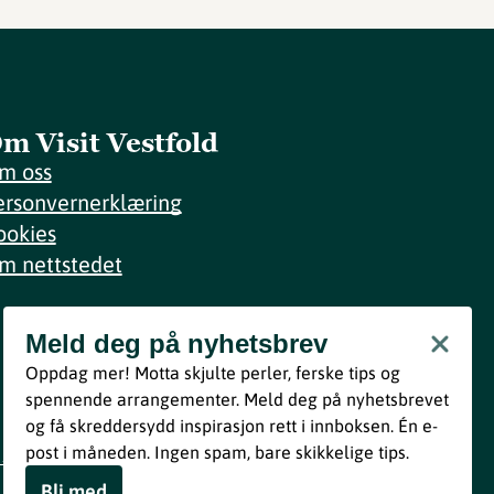
m Visit Vestfold
m oss
ersonvernerklæring
ookies
m nettstedet
Meld deg på nyhetsbrev
Meld deg på nyhetsbrev
Oppdag mer! Motta skjulte perler, ferske tips og
Bli med
spennende arrangementer. Meld deg på nyhetsbrevet
og få skreddersydd inspirasjon rett i innboksen. Én e-
Ved å melde deg inn godtar du våre vilkår i henhold til vår
post i måneden. Ingen spam, bare skikkelige tips.
personvernerklæring
.
Bli med