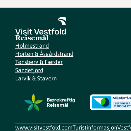
Reisemål
Holmestrand
Horten & Åsgårdstrand
Tønsberg & Færder
Sandefjord
Larvik & Stavern
www.visitvestfold.com
Turistinformasjon
Vest