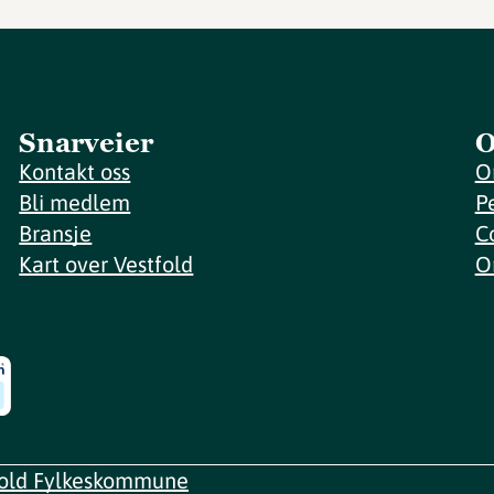
Snarveier
O
Kontakt oss
O
Bli medlem
P
Bransje
C
Kart over Vestfold
O
fold Fylkeskommune