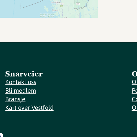
Snarveier
O
Kontakt oss
O
Bli medlem
P
Bransje
C
Kart over Vestfold
O