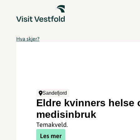
Hva skjer?
Sandefjord
Eldre kvinners helse 
medisinbruk
Temakveld.
Les mer