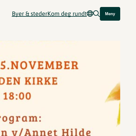
Byer & steder
Kom deg rundt
Meny