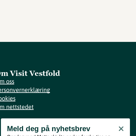
m Visit Vestfold
m oss
ersonvernerklæring
ookies
m nettstedet
Meld deg på nyhetsbrev
Meld deg på nyhetsbrev