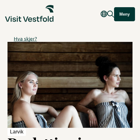
Meny
Hva skjer?
Larvik