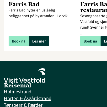
Farris Bad
Farris B
restaura
Farris Bad nyter en uslåelig
beliggenhet på bystranden i Larvik.
Sesongbaserte 
Vestfold og sjø
rundt Svenner 
...
Book nå
Les mer
Book nå
L
Reisemål
Holmestrand
Horten & Åsgårdstrand
Tønsberg & Færder