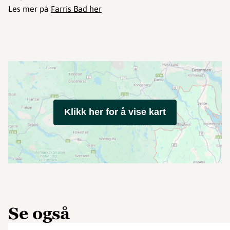
Les mer på
Farris Bad her
Klikk her for å vise kart
Se også