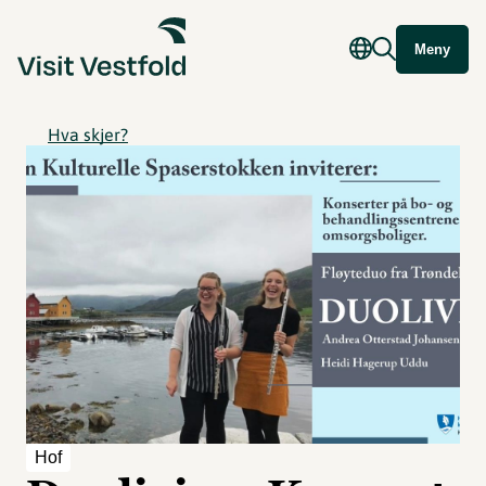
Meny
Hva skjer?
Hof