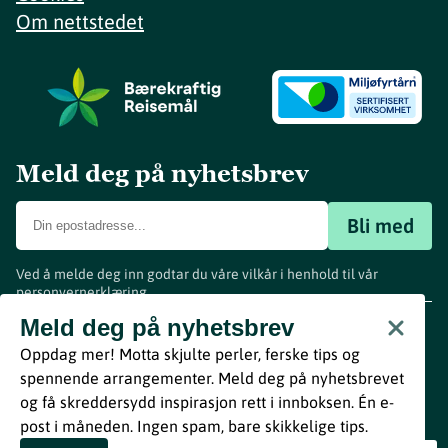
Om nettstedet
Meld deg på nyhetsbrev
Bli med
Ved å melde deg inn godtar du våre vilkår i henhold til vår
personvernerklæring
.
www.visitvestfold.com
Meld deg på nyhetsbrev
Turistinformasjon
Oppdag mer! Motta skjulte perler, ferske tips og
Vestfold Fylkeskommune
spennende arrangementer. Meld deg på nyhetsbrevet
By
Breakfast
og få skreddersydd inspirasjon rett i innboksen. Én e-
post i måneden. Ingen spam, bare skikkelige tips.