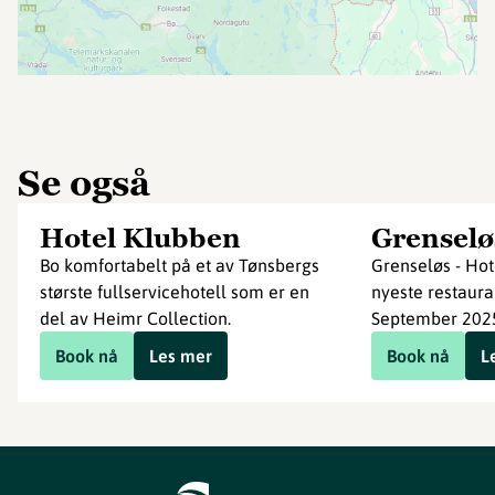
Se også
Hotel Klubben
Grenselø
Bo komfortabelt på et av Tønsbergs
Grenseløs - Hot
største fullservicehotell som er en
nyeste restaura
del av Heimr Collection.
September 202
Book nå
Les mer
Book nå
L