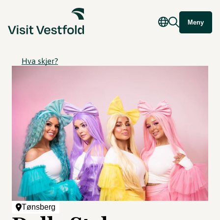
Meny
Hva skjer?
Tønsberg