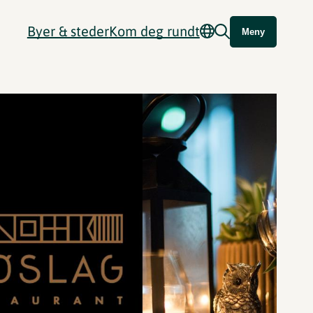
Byer & steder
Kom deg rundt
Meny