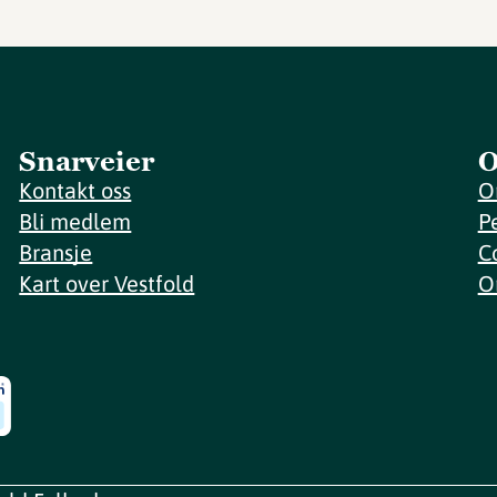
Snarveier
O
Kontakt oss
O
Bli medlem
P
Bransje
C
Kart over Vestfold
O