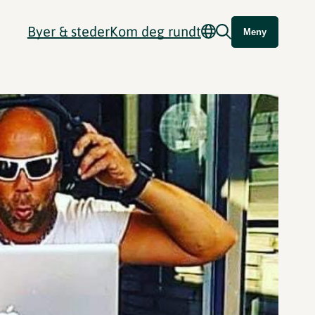
Byer & steder
Kom deg rundt
Meny