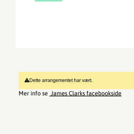
Dette arrangementet har vært.
Mer info se
James Clarks facebookside