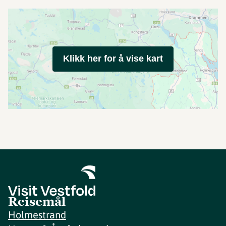
Klikk her for å vise kart
Reisemål
Holmestrand