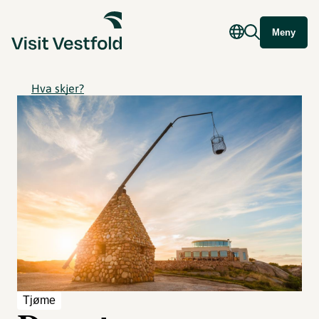
Meny
Hva skjer?
Tjøme