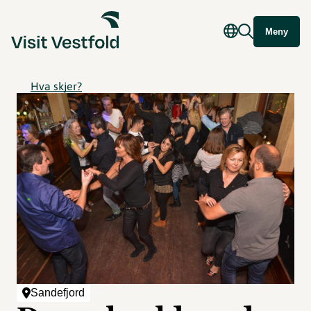
Meny
Hva skjer?
Sandefjord