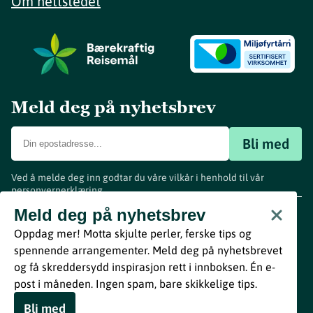
Om nettstedet
Meld deg på nyhetsbrev
Bli med
Ved å melde deg inn godtar du våre vilkår i henhold til vår
personvernerklæring
.
www.visitvestfold.com
Meld deg på nyhetsbrev
Turistinformasjon
Oppdag mer! Motta skjulte perler, ferske tips og
Vestfold Fylkeskommune
spennende arrangementer. Meld deg på nyhetsbrevet
By
Breakfast
og få skreddersydd inspirasjon rett i innboksen. Én e-
post i måneden. Ingen spam, bare skikkelige tips.
Bli med