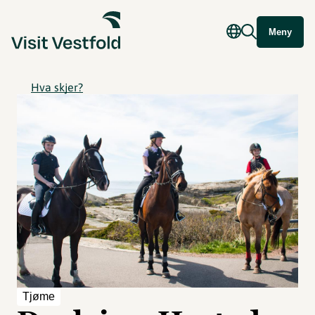
Meny
Hva skjer?
Tjøme