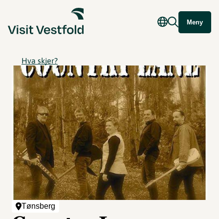
Meny
Hva skjer?
Tønsberg