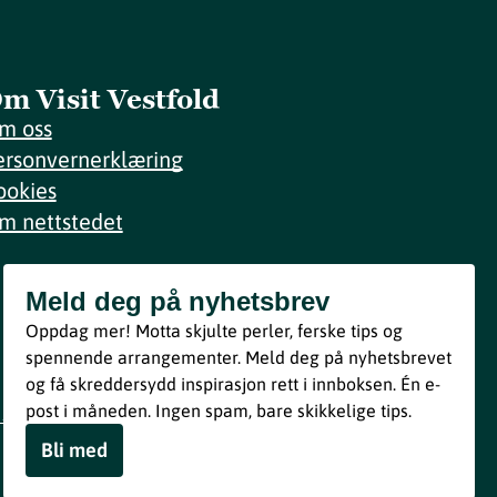
m Visit Vestfold
m oss
ersonvernerklæring
ookies
m nettstedet
Meld deg på nyhetsbrev
Meld deg på nyhetsbrev
Oppdag mer! Motta skjulte perler, ferske tips og
Bli med
spennende arrangementer. Meld deg på nyhetsbrevet
og få skreddersydd inspirasjon rett i innboksen. Én e-
Ved å melde deg inn godtar du våre vilkår i henhold til vår
post i måneden. Ingen spam, bare skikkelige tips.
personvernerklæring
.
Bli med