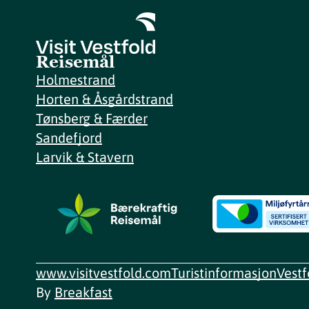
Reisemål
Holmestrand
Horten & Åsgårdstrand
Tønsberg & Færder
Sandefjord
Larvik & Stavern
www.visitvestfold.com
Turistinformasjon
Vest
By
Breakfast