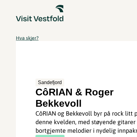
Hva skjer?
Sandefjord
CôRIAN & Roger
Bekkevoll
CôRIAN og Bekkevoll byr på rock litt 
denne kvelden, med støyende gitarer
bortgjemte melodier i nydelig innpakn