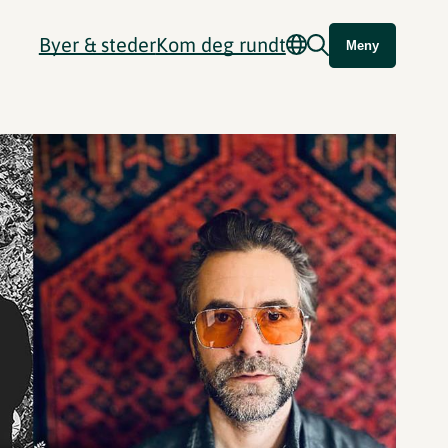
Byer & steder
Kom deg rundt
Meny