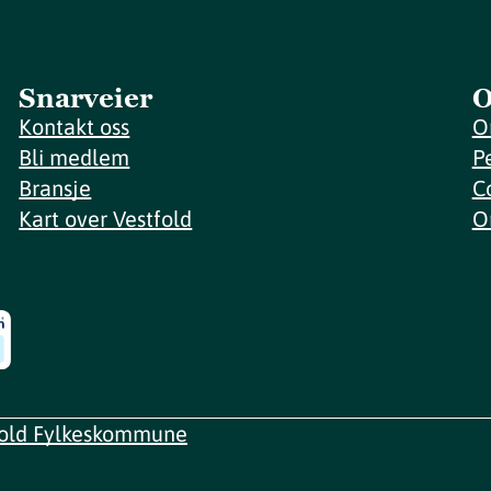
Snarveier
O
Kontakt oss
O
Bli medlem
P
Bransje
C
Kart over Vestfold
O
fold Fylkeskommune