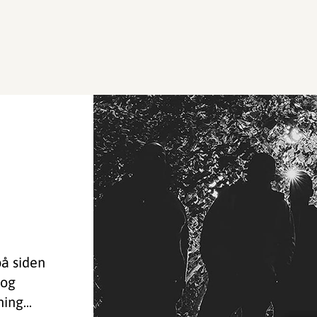
på siden
 og
ing...