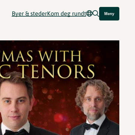
Byer & steder
Kom deg rundt
Meny