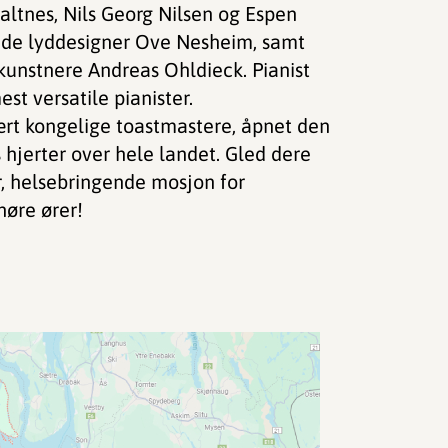
altnes, Nils Georg Nilsen og Espen
ende lyddesigner Ove Nesheim, samt
kunstnere Andreas Ohldieck. Pianist
t versatile pianister.
ært kongelige toastmastere, åpnet den
hjerter over hele landet. Gled dere
r, helsebringende mosjon for
høre ører!