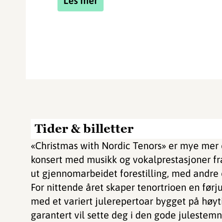
Les mer
Tider & billetter
«Christmas with Nordic Tenors» er mye mer 
konsert med musikk og vokalprestasjoner fra 
ut gjennomarbeidet forestilling, med andre 
For nittende året skaper tenortrioen en før
med et variert julerepertoar bygget på høyti
garantert vil sette deg i den gode julestem