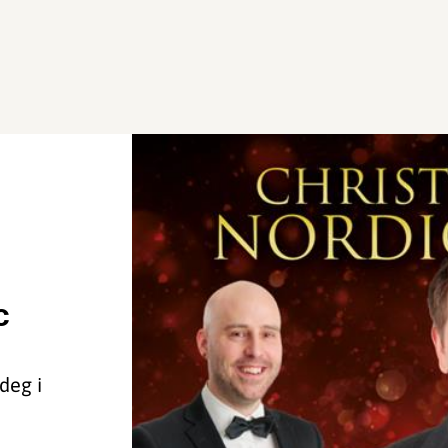
c
 deg i