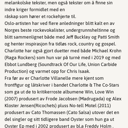
melankolske tekster, men også tekster om å finne sin
indre kriger formidlet med en
råskap som hører et rockehjerte til.
Oslo-artisten har ved flere anledninger blitt kalt en av
Norges beste rockevokalister, undergrunnsheltinne og
blitt sammenlignet både med Jeff Buckley og Patti Smith
og henter inspirasjon fra tidløs rock, country og gospel.
Charlotte har også gjort duetter med både Michael Krohn
(Raga Rockers) som hun var på turnè med i 2019 og med
Ebbot Lundberg (Soundtrack Of Our Life, Union Carbide
Production) og varmet opp for Chris Isaak.
Fra før av er Charlotte Villanelle mere kjent som
frontfigur og låtskriver i bandet Charlotte & The Co-Stars
som ga ut de to kritikerroste albumene Win, Love Win
(2007) produsert av Frode Jacobsen (Madrugada) og Alex
Kloster Jensen(Ricochets) pluss No-tell Motel (2011)
produsert av Cato Thomassen (Cato Salsa) utover det en
del singler og sitt tidligere band Oyster som hun ga ut
Oyster Ep med i 2002 produsert av bl.a Freddy Holm .