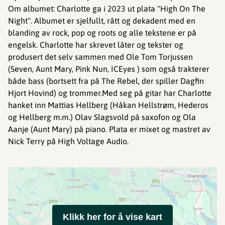
Om albumet: Charlotte ga i 2023 ut plata "High On The
Night". Albumet er sjelfullt, rått og dekadent med en
blanding av rock, pop og roots og alle tekstene er på
engelsk. Charlotte har skrevet låter og tekster og
produsert det selv sammen med Ole Tom Torjussen
(Seven, Aunt Mary, Pink Nun, ICEyes ) som også trakterer
både bass (bortsett fra på The Rebel, der spiller Dagfin
Hjort Hovind) og trommer.Med seg på gitar har Charlotte
hanket inn Mattias Hellberg (Håkan Hellstrøm, Hederos
og Hellberg m.m.) Olav Slagsvold på saxofon og Ola
Aanje (Aunt Mary) på piano. Plata er mixet og mastret av
Nick Terry på High Voltage Audio.
Klikk her for å vise kart