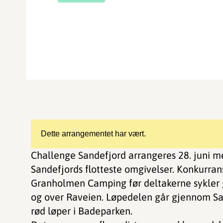
Dette arrangementet har vært.
Challenge Sandefjord arrangeres 28. juni m
Sandefjords flotteste omgivelser. Konkurra
Granholmen Camping før deltakerne sykler 
og over Raveien. Løpedelen går gjennom S
rød løper i Badeparken.