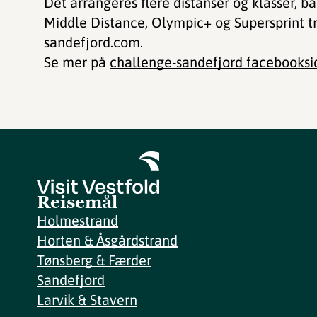
Det arrangeres flere distanser og klasser, bå
Middle Distance, Olympic+ og Supersprint tr
sandefjord.com.
Se mer på
challenge-sandefjord facebooksi
Reisemål
Holmestrand
Horten & Åsgårdstrand
Tønsberg & Færder
Sandefjord
Larvik & Stavern