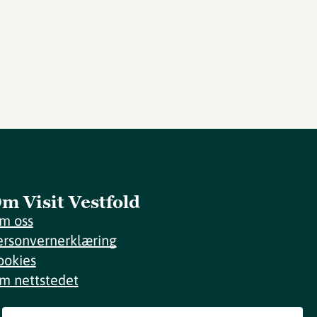
m Visit Vestfold
m oss
ersonvernerklæring
ookies
m nettstedet