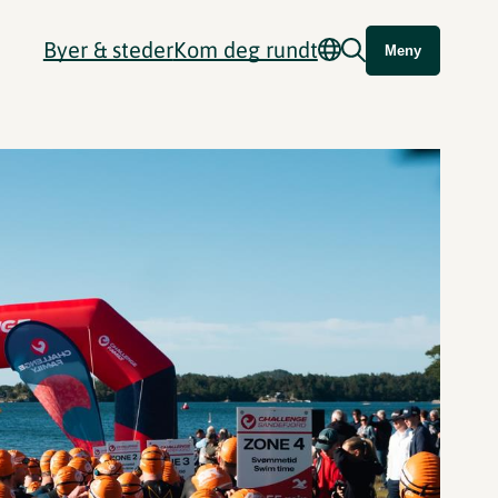
Byer & steder
Kom deg rundt
Meny