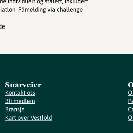
de individuelt og stafett, inkludert
iatlon. Påmelding via challenge-
de
Snarveier
O
Kontakt oss
O
Bli medlem
P
Bransje
C
Kart over Vestfold
O