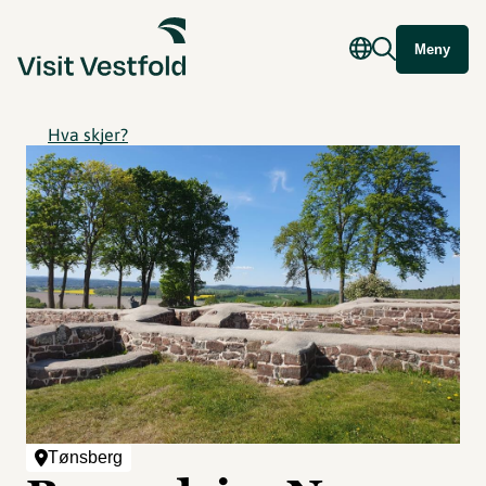
Meny
Hva skjer?
Tønsberg