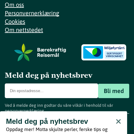
Om oss
Personvernerklæring
Cookies
Om nettstedet
Meld deg på nyhetsbrev
Bli med
Ved å melde deg inn godtar du våre vilkår i henhold til vår
personvernerklæring
.
www.visitvestfold.com
Meld deg på nyhetsbrev
Turistinformasjon
Oppdag mer! Motta skjulte perler, ferske tips og