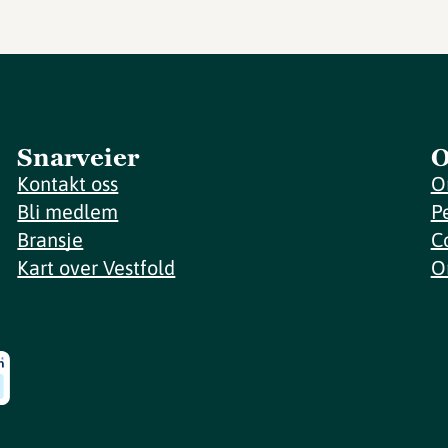
Snarveier
O
Kontakt oss
O
Bli medlem
P
Bransje
C
Kart over Vestfold
O