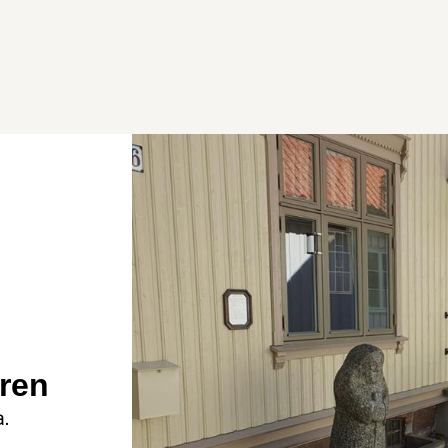
eren
a.