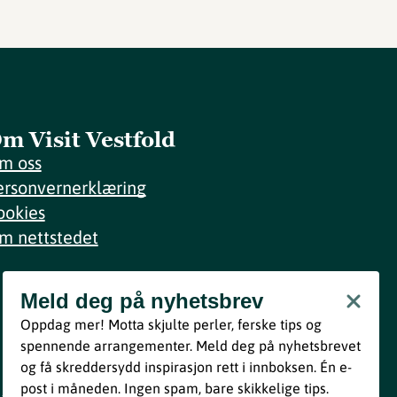
m Visit Vestfold
m oss
ersonvernerklæring
ookies
m nettstedet
Meld deg på nyhetsbrev
Meld deg på nyhetsbrev
Oppdag mer! Motta skjulte perler, ferske tips og
Bli med
spennende arrangementer. Meld deg på nyhetsbrevet
og få skreddersydd inspirasjon rett i innboksen. Én e-
Ved å melde deg inn godtar du våre vilkår i henhold til vår
post i måneden. Ingen spam, bare skikkelige tips.
personvernerklæring
.