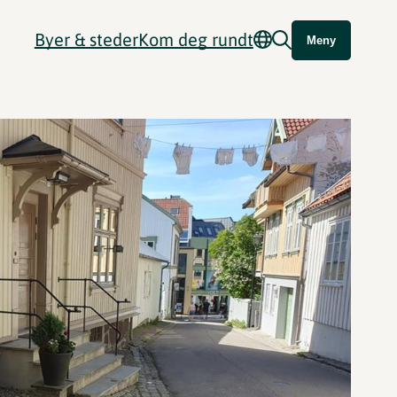
Byer & steder
Kom deg rundt
Meny