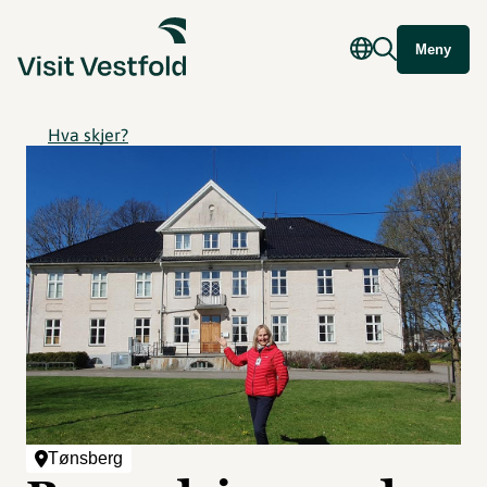
Meny
Hva skjer?
Tønsberg