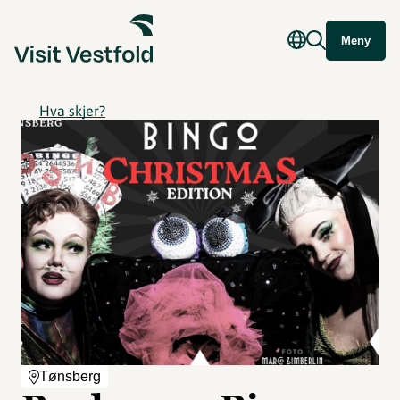
Meny
Hva skjer?
Tønsberg