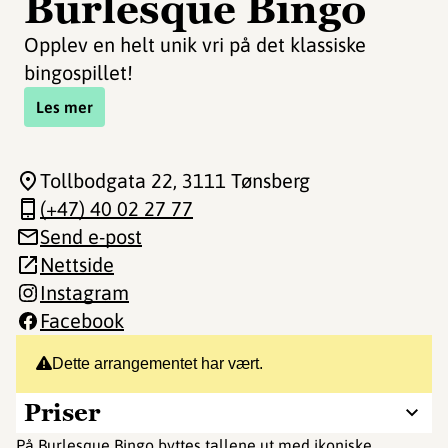
Burlesque Bingo
Opplev en helt unik vri på det klassiske
bingospillet!
Les mer
Tollbodgata 22
, 3111 Tønsberg
(+47) 40 02 27 77
Send e-post
Nettside
Instagram
Facebook
Dette arrangementet har vært.
Priser
På Burlesque Bingo byttes tallene ut med ikoniske