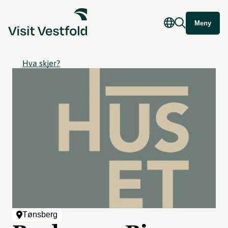
Meny
Hva skjer?
Tønsberg