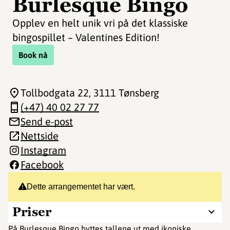
Burlesque Bingo
Opplev en helt unik vri på det klassiske
bingospillet – Valentines Edition!
Book nå
Tollbodgata 22
, 3111 Tønsberg
(+47) 40 02 27 77
Send e-post
Nettside
Instagram
Facebook
Dette arrangementet har vært.
Priser
På Burlesque Bingo byttes tallene ut med ikoniske