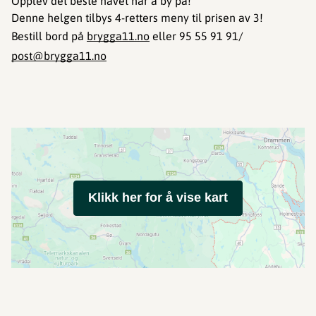
Opplev det beste havet har å by på!
Denne helgen tilbys 4-retters meny til prisen av 3!
Bestill bord på
brygga11.no
eller 95 55 91 91/
post@brygga11.no
Klikk her for å vise kart