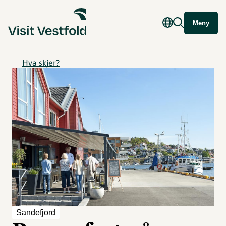
Meny
Hva skjer?
Sandefjord