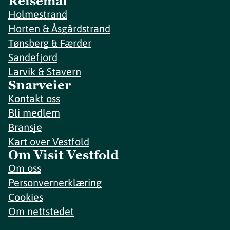
Reisemål
Holmestrand
Horten & Åsgårdstrand
Tønsberg & Færder
Sandefjord
Larvik & Stavern
Snarveier
Kontakt oss
Bli medlem
Bransje
Kart over Vestfold
Om Visit Vestfold
Om oss
Personvernerklæring
Cookies
Om nettstedet