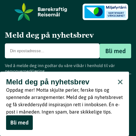
Meld deg på nyhetsbrev
Bli med
Ved å melde deg inn godtar du våre vilkår i henhold til vår
personvernerklæring
.
www.visitvestfold.com
Meld deg på nyhetsbrev
Turistinformasjon
Oppdag mer! Motta skjulte perler, ferske tips og
Vestfold Fylkeskommune
spennende arrangementer. Meld deg på nyhetsbrevet
By
Breakfast
og få skreddersydd inspirasjon rett i innboksen. Én e-
post i måneden. Ingen spam, bare skikkelige tips.
Bli med