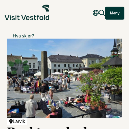
Meny
Hva skjer?
Larvik